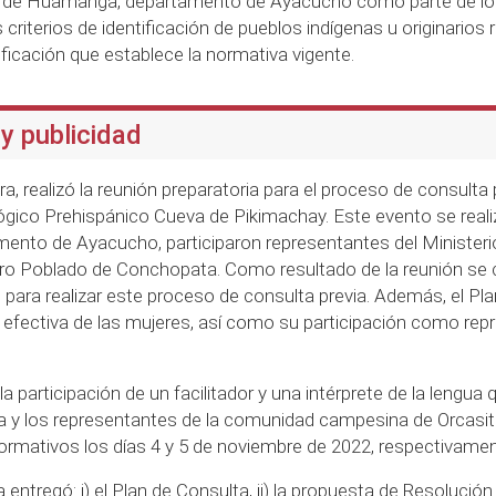
ia de Huamanga, departamento de Ayacucho como parte de lo
criterios de identificación de pueblos indígenas u originarios 
ntificación que establece la normativa vigente.
y publicidad
ra, realizó la reunión preparatoria para el proceso de consulta 
o Prehispánico Cueva de Pikimachay. Este evento se realizó e
nto de Ayacucho, participaron representantes del Ministerio 
o Poblado de Conchopata. Como resultado de la reunión se c
 para realizar este proceso de consulta previa. Además, el 
ción efectiva de las mujeres, así como su participación como re
a participación de un facilitador y una intérprete de la lengua
tura y los representantes de la comunidad campesina de Orcas
informativos los días 4 y 5 de noviembre de 2022, respectivamen
entregó: i) el Plan de Consulta, ii) la propuesta de Resolución V