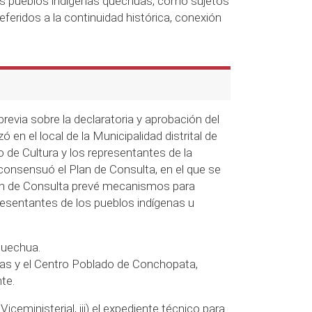
s pueblos indígenas quechuas, como sujetos
referidos a la continuidad histórica, conexión
previa sobre la declaratoria y aprobación del
n el local de la Municipalidad distrital de
de Cultura y los representantes de la
onsensuó el Plan de Consulta, en el que se
Plan de Consulta prevé mecanismos para
presentantes de los pueblos indígenas u
 quechua.
itas y el Centro Poblado de Conchopata,
te.
iceministerial, iii) el expediente técnico para