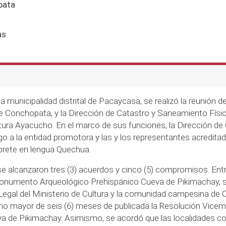
pata
as
la municipalidad distrital de Pacaycasa, se realizó la reunión d
 Conchopata, y la Dirección de Catastro y Saneamiento Físico 
tura Ayacucho. En el marco de sus funciones, la Dirección d
ogo a la entidad promotora y las y los representantes acredita
rprete en lengua Quechua.
e alcanzaron tres (3) acuerdos y cinco (5) compromisos. Entr
 Monumento Arqueológico Prehispánico Cueva de Pikimachay, 
egal del Ministerio de Cultura y la comunidad campesina de 
no mayor de seis (6) meses de publicada la Resolución Vicemin
de Pikimachay. Asimismo, se acordó que las localidades con