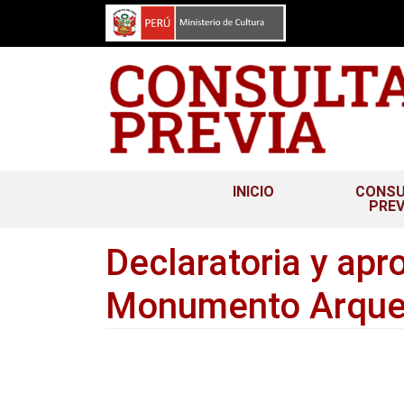
Pasar
al
contenido
principal
Navegación
INICIO
CONSU
PREV
principal
Declaratoria y apr
Monumento Arqueo