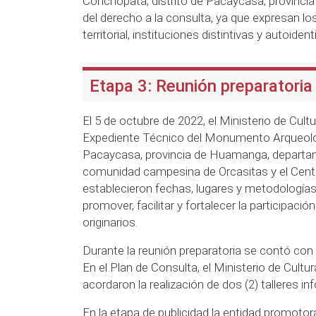
Conchopata, distrito de Pacaycasa, provinc
del derecho a la consulta, ya que expresan los 
territorial, instituciones distintivas y autoide
Etapa 3: Reunión preparatoria 
El 5 de octubre de 2022, el Ministerio de Cultu
Expediente Técnico del Monumento Arqueológic
Pacaycasa, provincia de Huamanga, departame
comunidad campesina de Orcasitas y el Centr
establecieron fechas, lugares y metodologías
promover, facilitar y fortalecer la participa
originarios.
Durante la reunión preparatoria se contó con l
En el Plan de Consulta, el Ministerio de Cul
acordaron la realización de dos (2) talleres 
En la etapa de publicidad la entidad promotora 